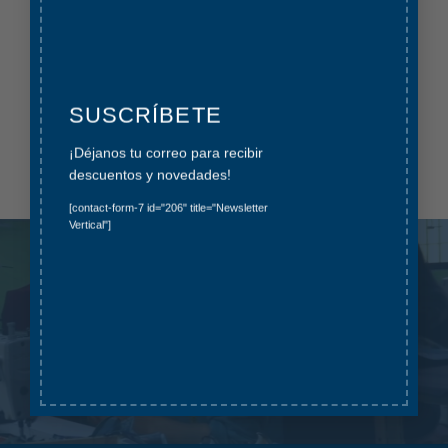
que miles de bolsas lleguen al mar y
arrasen con la vida marina.
Ver productos
SUSCRÍBETE
¡Déjanos tu correo para recibir
descuentos y novedades!
[contact-form-7 id="206" title="Newsletter
Vertical"]
+ 57
mujeres empoderadas