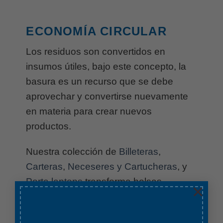
ECONOMÍA CIRCULAR
Los residuos son convertidos en
insumos útiles, bajo este concepto, la
basura es un recurso que se debe
aprovechar y convertirse nuevamente
en materia para crear nuevos
productos.
Nuestra colección de
Billeteras
,
Carteras
,
Neceseres y Cartucheras
, y
Porta laptops
transforma bolsas
×
plásticas en desuso en accesorios de
moda 100% reciclados. Así evitamos