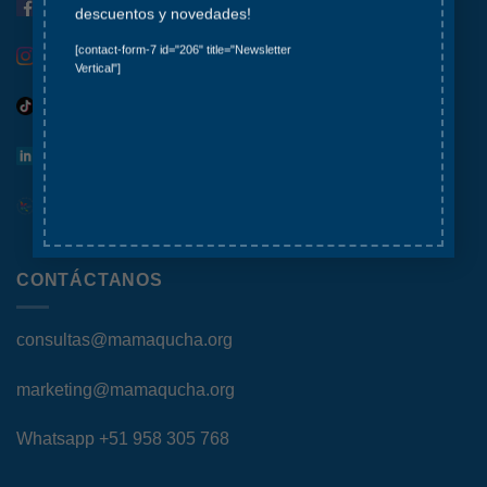
Facebook
descuentos y novedades!
[contact-form-7 id="206" title="Newsletter
Instagram
Vertical"]
Tiktok
LinkedIn
Red Kunan
CONTÁCTANOS
consultas@mamaqucha.org
marketing@mamaqucha.org
Whatsapp
+51 958 305 768