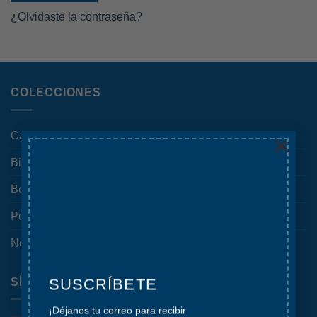
¿Olvidaste la contraseña?
COLECCIONES
Carteras
×
Billeteras
Bolsas de Tela
Porta laptops
Neceseres y Cartucheras
SUSCRÍBETE
SÍGUENOS
¡Déjanos tu correo para recibir