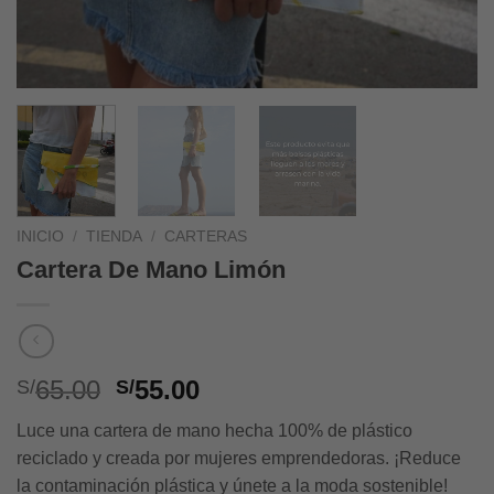
INICIO
/
TIENDA
/
CARTERAS
Cartera De Mano Limón
Original
Current
65.00
55.00
S/
S/
price
price
Luce una cartera de mano hecha 100% de plástico
was:
is:
reciclado y creada por mujeres emprendedoras. ¡Reduce
S/65.00.
S/55.00.
la contaminación plástica y únete a la moda sostenible!