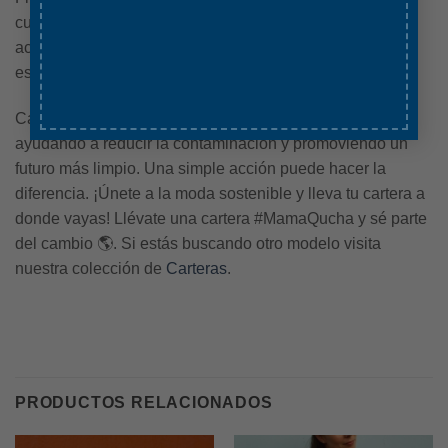
cumplido su ciclo de vida útil retira el cierre y los
accesorios y desecha el cuerpo de la cartera en tu
estación de reciclaje de plástico.
Cada cartera contribuye a un consumo más consciente,
ayudando a reducir la contaminación y promoviendo un
futuro más limpio. Una simple acción puede hacer la
diferencia. ¡Únete a la moda sostenible y lleva tu cartera a
donde vayas! Llévate una cartera #MamaQucha y sé parte
del cambio 🌎. Si estás buscando otro modelo visita
nuestra colección de
Carteras
.
PRODUCTOS RELACIONADOS