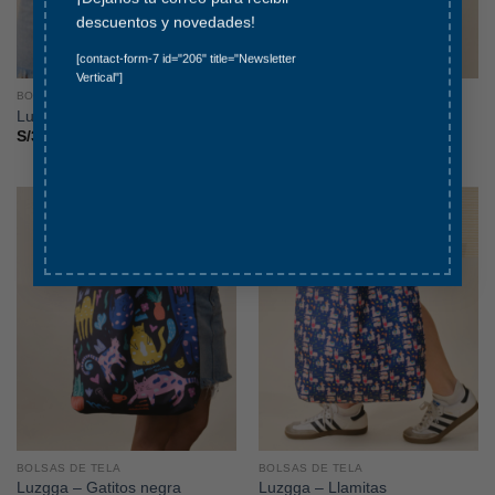
descuentos y novedades!
[contact-form-7 id="206" title="Newsletter
Vertical"]
BOLSAS DE TELA
BOLSAS DE TELA
Luzgga – Flores
Luzgga – Gatitos celeste
S/
35.00
S/
35.00
BOLSAS DE TELA
BOLSAS DE TELA
Luzgga – Gatitos negra
Luzgga – Llamitas