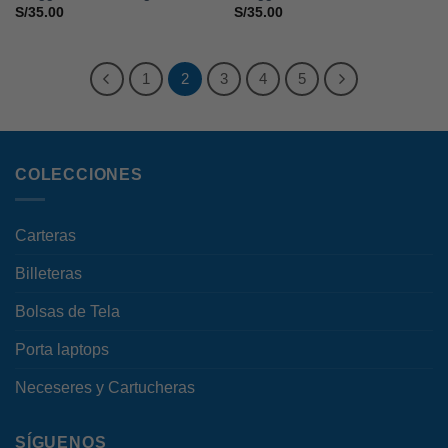
S/
35.00
S/
35.00
1
2
3
4
5
COLECCIONES
Carteras
Billeteras
Bolsas de Tela
Porta laptops
Neceseres y Cartucheras
SÍGUENOS