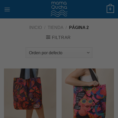
Skip
0
to
content
INICIO
/
TIENDA
/
PÁGINA 2
FILTRAR