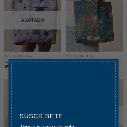
AGOTADO
BOLSAS DE TELA
BOLSAS DE TELA
×
IlustradoPorM – Pets
Klimt – Jardín de Flores
S/
35.00
S/
35.00
SUSCRÍBETE
AGOTADO
¡Déjanos tu correo para recibir