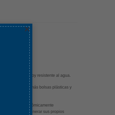
×
r portabilidad y soy resistente al agua.
útil. ¡Evita usar más bolsas plásticas y
sueños de ser económicamente
trabajo pueden generar sus propios