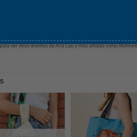
dependencia económica previene círculos de violencia.
etergente o jabón suave. Dejar secar al aire libre. Planchar a
 No meter a la secadora.
para ver otros diseños de Ana Lau y más artistas como Morimoto
S