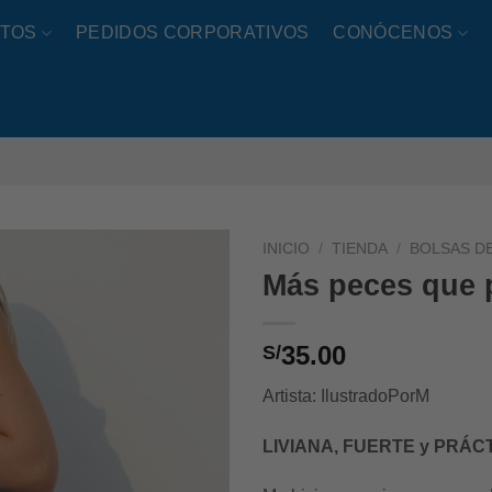
TOS
PEDIDOS CORPORATIVOS
CONÓCENOS
INICIO
/
TIENDA
/
BOLSAS D
Más peces que p
35.00
S/
Artista: IlustradoPorM
LIVIANA,
FUERTE y PRÁC