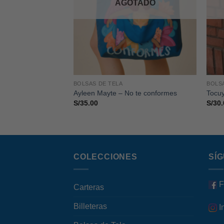
AGOTADO
BOLSAS DE TELA
BOLS
Flores
Ayleen Mayte – No te conformes
Tocuy
S/
35.00
S/
30.
COLECCIONES
SÍ
F
Carteras
Billeteras
I