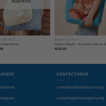
AGOTADO
AS DE TELA
BOLSAS DE TELA
o Asimétrica
Ayleen Mayte – El poder está en t
00
S/
35.00
GUENOS
CONTÁCTANOS
acebook
consultas@mamaqucha.org
nstagram
marketing@mamaqucha.org