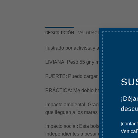
DESCRIPCIÓN
VALORACIONES (0)
Ilustrado por activista y artista ambiental
LIVIANA:
Peso 55 gr y mis medidas son 45
FUERTE:
Puedo cargar hasta 14 kg.
SU
PRÁCTICA:
Me doblo hasta entrar en mi pr
¡Déja
Impacto ambiental:
Gracias a su resistenci
descu
que lleguen a los mares y océanos y arras
[contact
Impacto social:
Esta bolsa plegable de te
Vertical
independientes a pesar de cuidar a tiemp