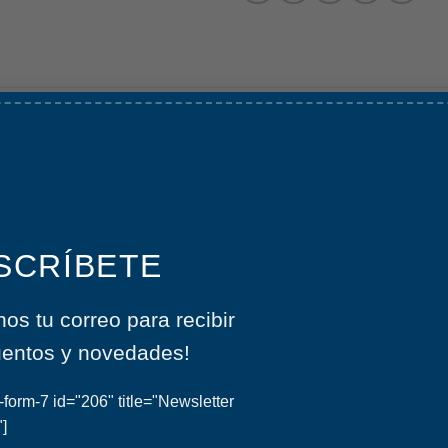
 @IlustradoporM.
 x 42 cm con fuelle de 9 cm.
SCRÍBETE
opio bolsillo interno de 11 x 11 cm, tengo un ganchito para mejo
nos tu correo para recibir
a puede reemplazar hasta 2600 bolsas plásticas durante su vida 
entos y novedades!
en con la vida marina!
-form-7 id="206" title="Newsletter
la está hecha por mujeres emprendedoras que luchan por sus 
"]
o completo de sus hijos con necesidades especiales. Dándoles 