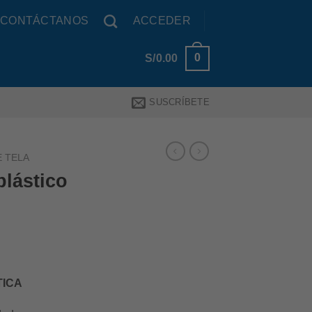
CONTÁCTANOS
ACCEDER
0
S/
0.00
SUSCRÍBETE
E TELA
lástico
TICA