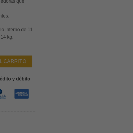
dedoras que
tes.
lo interno de 11
 14 kg.
dad
L CARRITO
édito y débito