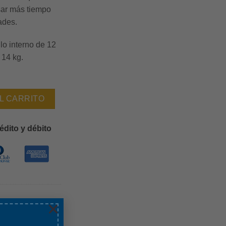
sar más tiempo
ades.
lo interno de 12
 14 kg.
leria Aste cantidad
L CARRITO
édito y débito
×