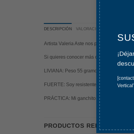
DESCRIPCIÓN
VALORACIONES (0)
SU
Artista Valeria Aste nos presenta su vers
¡Déja
Si quieres conocer más del arte de Valeri
descu
LIVIANA: Peso 55 gramos y mido 45 x 42 c
[contact
Vertical
FUERTE: Soy resistente al agua y puedo c
PRÁCTICA: Mi ganchito en mi bolsillo int
PRODUCTOS RELACIONADO