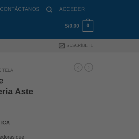
CONTÁCTANOS
ACCEDER
0
S/
0.00
SUSCRÍBETE
E TELA
e
eria Aste
TICA
edoras que