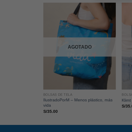
AGOTADO
BOLSAS DE TELA
BOLS
IlustradoPorM – Menos plástico, más
Klimt
vida
S/
35.
S/
35.00