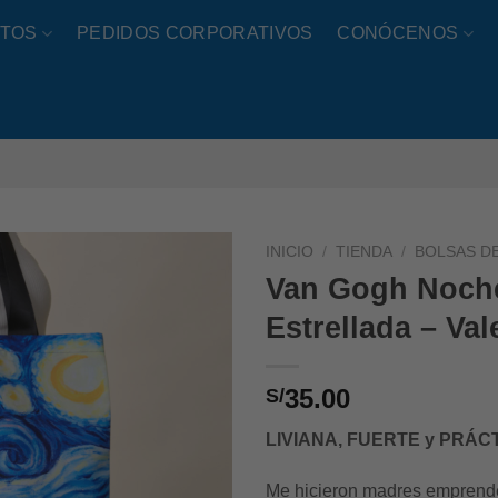
TOS
PEDIDOS CORPORATIVOS
CONÓCENOS
INICIO
/
TIENDA
/
BOLSAS D
Van Gogh Noch
Estrellada – Val
35.00
S/
LIVIANA,
FUERTE y PRÁC
Me hicieron madres emprend