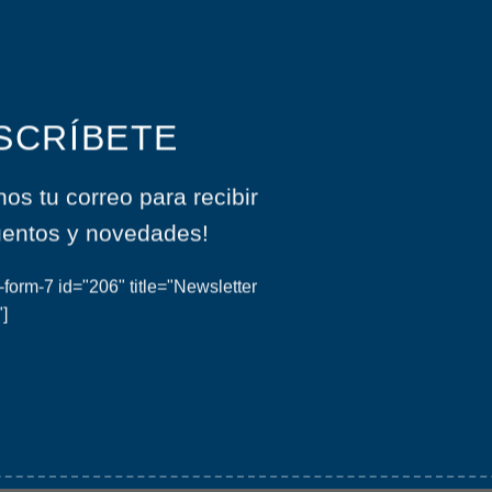
SCRÍBETE
ión de Noche Estrellada de Vincent Van Gogh.
nos tu correo para recibir
a puedes visitar su instagram @Vap_arte
entos y novedades!
m con fuelle de 9 cm.
-form-7 id="206" title="Newsletter
"]
argar hasta 14 kg.
erno me ayuda a ser muy portable.
S